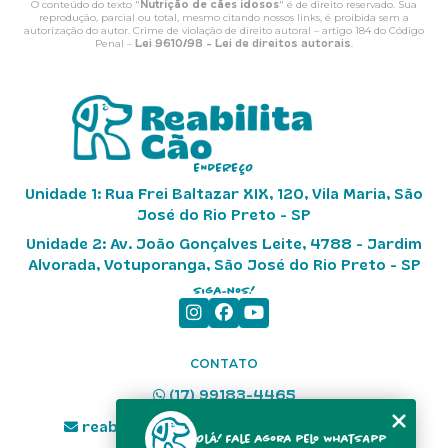
O conteúdo do texto "
Nutrição de cães idosos
" é de direito reservado. Sua
reprodução, parcial ou total, mesmo citando nossos links, é proibida sem a
autorização do autor. Crime de violação de direito autoral – artigo 184 do Código
Penal –
Lei 9610/98 - Lei de direitos autorais
.
ENDEREÇO
Unidade 1: Rua Frei Baltazar XIX, 120, Vila Maria, São
José do Rio Preto - SP
Unidade 2: Av. João Gonçalves Leite, 4788 - Jardim
Alvorada, Votuporanga, São José do Rio Preto - SP
Siga-nos!
CONTATO
(17) 99183-4465
reabilitacao.fisioterapiavet@gmail.com
Olá! Fale agora pelo WhatsApp