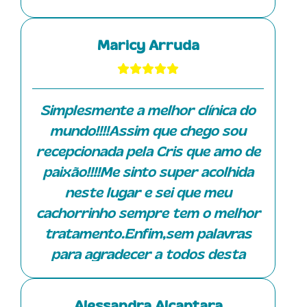
uma profissional muito qualificada
e atenciosa. Ela prescreve dieta
Maricy Arruda
balanceada, nutracêuticos,
homeopáticos, produtos naturais e
está sempre trazendo inovações
Simplesmente a melhor clínica do
para os tratamentos, contribuindo
mundo!!!!Assim que chego sou
para saúde e melhora da qualidade
recepcionada pela Cris que amo de
de vida dos nossos peludos.
paixão!!!!Me sinto super acolhida
Recentemente o Tommy começou a
neste lugar e sei que meu
fazer sessões de fisioterapia e as
cachorrinho sempre tem o melhor
meninas da equipe tem sido bem
tratamento.Enfim,sem palavras
atenciosas. Esta semana ele fez
para agradecer a todos desta
pela primeira vez acupuntura com a
clinica.
Danila e ficou bem tranquilo
durante a sessão (foto em anexo).
Alessandra Alcantara