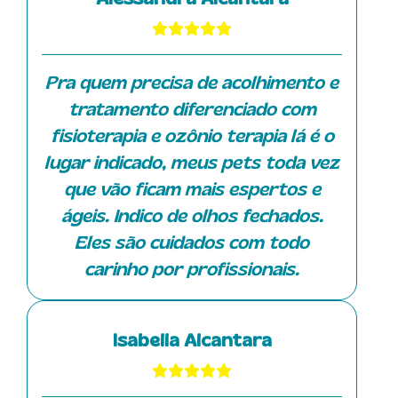
Fiquei até surpresa, pois
normalmente ele é agitado, mas a
Danila é altamente capacitada e
Pra quem precisa de acolhimento e
transmite tranquilidade. Gostaria
tratamento diferenciado com
de ressaltar também a Isa, que
fisioterapia e ozônio terapia lá é o
atendeu o Tommy na unidade do
lugar indicado, meus pets toda vez
Damha enquanto ele estava
que vão ficam mais espertos e
fazendo sessões de ozonioterapia,
ágeis. Indico de olhos fechados.
mas atualmente ela está somente
Eles são cuidados com todo
com os atendimentos domiciliares.
carinho por profissionais.
A Isa é muito querida, competente
e possui muito conhecimento
Isabella Alcantara
técnico. Sua dedicação e paciência
em esclarecer as dúvidas dos
tutores fazem toda a diferença no