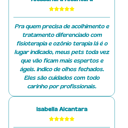
Fiquei até surpresa, pois
normalmente ele é agitado, mas a
Danila é altamente capacitada e
Pra quem precisa de acolhimento e
transmite tranquilidade. Gostaria
tratamento diferenciado com
de ressaltar também a Isa, que
fisioterapia e ozônio terapia lá é o
atendeu o Tommy na unidade do
lugar indicado, meus pets toda vez
Damha enquanto ele estava
que vão ficam mais espertos e
fazendo sessões de ozonioterapia,
ágeis. Indico de olhos fechados.
mas atualmente ela está somente
Eles são cuidados com todo
com os atendimentos domiciliares.
carinho por profissionais.
A Isa é muito querida, competente
e possui muito conhecimento
Isabella Alcantara
técnico. Sua dedicação e paciência
em esclarecer as dúvidas dos
tutores fazem toda a diferença no