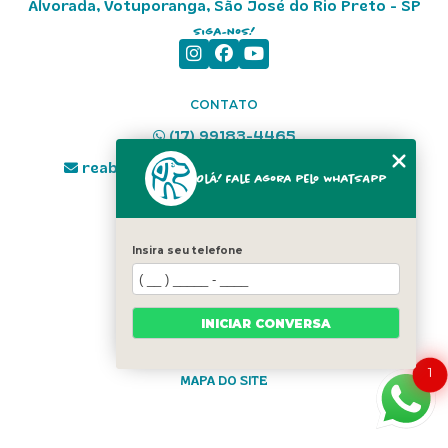
Alvorada, Votuporanga, São José do Rio Preto - SP
Siga-nos!
CONTATO
(17) 99183-4465
reabilitacao.fisioterapiavet@gmail.com
Olá! Fale agora pelo WhatsApp
MENU
HOME
Insira seu telefone
SOBRE NÓS
ESPECIALIDADES
UNIDADES
INICIAR CONVERSA
CONTATO
CATEGORIAS
1
MAPA DO SITE
Copyright © Reabilitacão. (Lei 9610 de 19/02/1998)