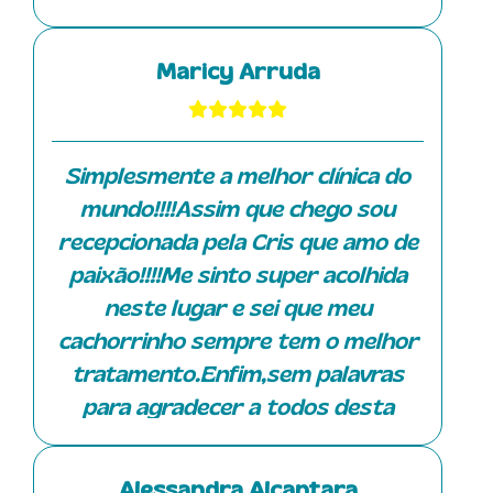
uma profissional muito qualificada
e atenciosa. Ela prescreve dieta
Maricy Arruda
balanceada, nutracêuticos,
homeopáticos, produtos naturais e
está sempre trazendo inovações
Simplesmente a melhor clínica do
para os tratamentos, contribuindo
mundo!!!!Assim que chego sou
para saúde e melhora da qualidade
recepcionada pela Cris que amo de
de vida dos nossos peludos.
paixão!!!!Me sinto super acolhida
Recentemente o Tommy começou a
neste lugar e sei que meu
fazer sessões de fisioterapia e as
cachorrinho sempre tem o melhor
meninas da equipe tem sido bem
tratamento.Enfim,sem palavras
atenciosas. Esta semana ele fez
para agradecer a todos desta
pela primeira vez acupuntura com a
clinica.
Danila e ficou bem tranquilo
durante a sessão (foto em anexo).
Alessandra Alcantara