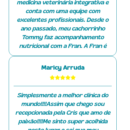
medicina veterinária integrativa e
conta com uma equipe com
excelentes profissionais. Desde o
ano passado, meu cachorrinho
Tommy faz acompanhamento
nutricional com a Fran. A Fran é
uma profissional muito qualificada
e atenciosa. Ela prescreve dieta
Maricy Arruda
balanceada, nutracêuticos,
homeopáticos, produtos naturais e
está sempre trazendo inovações
Simplesmente a melhor clínica do
para os tratamentos, contribuindo
mundo!!!!Assim que chego sou
para saúde e melhora da qualidade
recepcionada pela Cris que amo de
de vida dos nossos peludos.
paixão!!!!Me sinto super acolhida
Recentemente o Tommy começou a