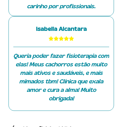
com os atendimentos domiciliares.
carinho por profissionais.
A Isa é muito querida, competente
e possui muito conhecimento
Isabella Alcantara
técnico. Sua dedicação e paciência
em esclarecer as dúvidas dos
tutores fazem toda a diferença no
atendimento.
Queria poder fazer fisioterapia com
elas! Meus cachorros estão muito
mais ativos e saudáveis, e mais
mimados tbm! Clínica que exala
amor e cura a alma! Muito
obrigada!