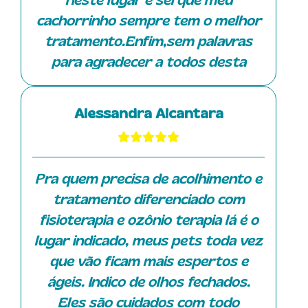
neste lugar e sei que meu
fazer sessões de fisioterapia e as
cachorrinho sempre tem o melhor
meninas da equipe tem sido bem
tratamento.Enfim,sem palavras
atenciosas. Esta semana ele fez
para agradecer a todos desta
pela primeira vez acupuntura com a
clinica.
Danila e ficou bem tranquilo
durante a sessão (foto em anexo).
Alessandra Alcantara
Fiquei até surpresa, pois
normalmente ele é agitado, mas a
Danila é altamente capacitada e
Pra quem precisa de acolhimento e
transmite tranquilidade. Gostaria
tratamento diferenciado com
de ressaltar também a Isa, que
fisioterapia e ozônio terapia lá é o
atendeu o Tommy na unidade do
lugar indicado, meus pets toda vez
Damha enquanto ele estava
que vão ficam mais espertos e
fazendo sessões de ozonioterapia,
ágeis. Indico de olhos fechados.
mas atualmente ela está somente
Eles são cuidados com todo