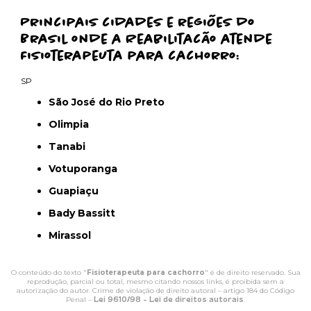
Principais cidades e regiões do
Brasil onde a Reabilitacão atende
Fisioterapeuta para cachorro:
SP
São José do Rio Preto
Olimpia
Tanabi
Votuporanga
Guapiaçu
Bady Bassitt
Mirassol
O conteúdo do texto "
Fisioterapeuta para cachorro
" é de direito reservado. Sua
reprodução, parcial ou total, mesmo citando nossos links, é proibida sem a
autorização do autor. Crime de violação de direito autoral – artigo 184 do Código
Penal –
Lei 9610/98 - Lei de direitos autorais
.