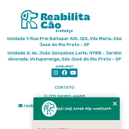
ENDEREÇO
Unidade 1: Rua Frei Baltazar XIX, 120, Vila Maria, São
José do Rio Preto - SP
Unidade 2: Av. João Gonçalves Leite, 4788 - Jardim
Alvorada, Votuporanga, São José do Rio Preto - SP
Siga-nos!
CONTATO
(17) 99183-4465
reabilitacao.fisioterapiavet@gmail.com
Olá! Fale agora pelo WhatsApp
MENU
HOME